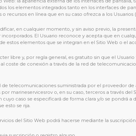
 Web: la apariencia externa de los interfaces de pantalla,
todos los elementos integrados tanto en los interfaces de p
 o recursos en línea que en su caso ofrezca a los Usuarios (
ificar, en cualquier momento, y sin aviso previo, la present
tar incorporados. El Usuario reconoce y acepta que en cua
 de estos elementos que se integran en el Sitio Web o el ac
ácter libre y, por regla general, es gratuito sin que el Usu
ivo al coste de conexión a través de la red de telecomunica
ed de telecomunicaciones suministrada por el proveedor de 
 por marineservicesrov o, en su caso, terceros a través del
n cuyo caso se especificará de forma clara y/o se pondrá a 
 esto se rija.
rvicios del Sitio Web podrá hacerse mediante la suscripción 
via suscripción o registro alguno.