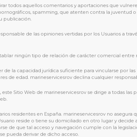
rar todos aquellos comentarios y aportaciones que vulneren 
 pornográficos, spamming, que atenten contra la juventud o l
u publicación.
esponsable de las opiniones vertidas por los Usuarios a tra
blar ningún tipo de relación de carácter comercial entre m
de la capacidad jurídica suficiente para vincularse por las 
es de edad. marineservicesrov declina cualquier responsabi
, este Sitio Web de marineservicesrov se dirige a todas las
Web.
uarios residentes en España. marineservicesrov no asegura 
 Usuario reside o tiene su domiciliado en otro lugar y decide
rse de que tal acceso y navegación cumple con la legislaci
se pueda derivar de dicho acceso.