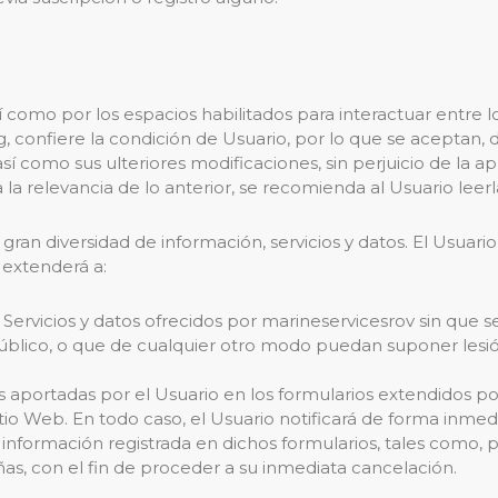
í como por los espacios habilitados para interactuar entre lo
confiere la condición de Usuario, por lo que se aceptan, de
sí como sus ulteriores modificaciones, sin perjuicio de la a
 relevancia de lo anterior, se recomienda al Usuario leerla
ran diversidad de información, servicios y datos. El Usuari
 extenderá a:
Servicios y datos ofrecidos por marineservicesrov sin que se
 público, o que de cualquier otro modo puedan suponer les
es aportadas por el Usuario en los formularios extendidos p
itio Web. En todo caso, el Usuario notificará de forma inme
nformación registrada en dichos formularios, tales como, pe
ñas, con el fin de proceder a su inmediata cancelación.