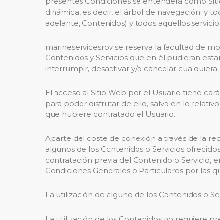
presentes Condiciones se entenderá como Sitio
dinámica, es decir, el árbol de navegación; y 
adelante, Contenidos) y todos aquellos servicios
marineservicesrov se reserva la facultad de mod
Contenidos y Servicios que en él pudieran es
interrumpir, desactivar y/o cancelar cualquiera
El acceso al Sitio Web por el Usuario tiene car
para poder disfrutar de ello, salvo en lo relat
que hubiere contratado el Usuario.
Aparte del coste de conexión a través de la r
algunos de los Contenidos o Servicios ofrecidos
contratación previa del Contenido o Servicio, e
Condiciones Generales o Particulares por las que
La utilización de alguno de los Contenidos o Se
La utilización de los Contenidos no requiere pre