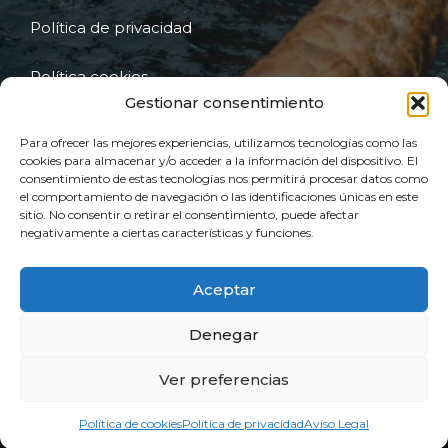
Política de privacidad
Política cookies
Gestionar consentimiento
Declaración de Accesibilidad
Para ofrecer las mejores experiencias, utilizamos tecnologías como las
cookies para almacenar y/o acceder a la información del dispositivo. El
Mapa de sitio
consentimiento de estas tecnologías nos permitirá procesar datos como
el comportamiento de navegación o las identificaciones únicas en este
sitio. No consentir o retirar el consentimiento, puede afectar
Financiación Kit digital
negativamente a ciertas características y funciones.
Aceptar
Denegar
Español
Ver preferencias
English
© 2026 Marine Services Rov
Política de cookies
Política de privacidad
Aviso Legal