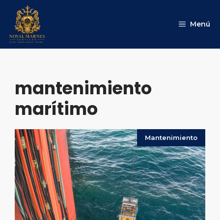
Saltar
al
Menú
contenido
mantenimiento
marítimo
Mantenimiento