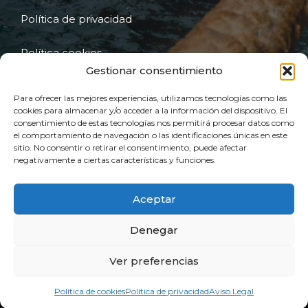
Política de privacidad
Política cookies
Gestionar consentimiento
Declaración de Accesibilidad
Para ofrecer las mejores experiencias, utilizamos tecnologías como las
cookies para almacenar y/o acceder a la información del dispositivo. El
Mapa de sitio
consentimiento de estas tecnologías nos permitirá procesar datos como
el comportamiento de navegación o las identificaciones únicas en este
sitio. No consentir o retirar el consentimiento, puede afectar
Financiación Kit digital
negativamente a ciertas características y funciones.
Aceptar
Denegar
Español
Ver preferencias
English
© 2026 Marine Services Rov
Política de cookies
Política de privacidad
Aviso Legal