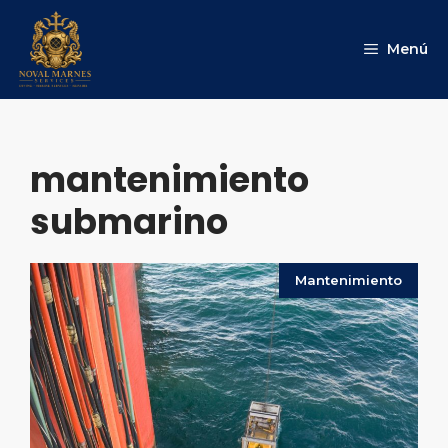
Saltar
al
Menú
contenido
mantenimiento
submarino
Mantenimiento