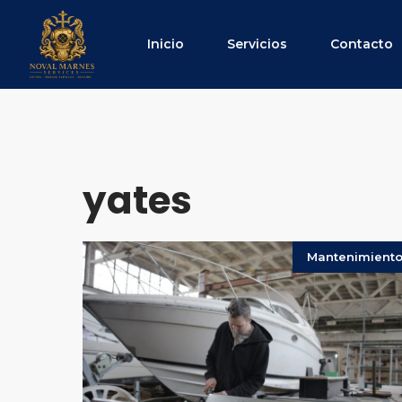
Saltar
al
Inicio
Servicios
Contacto
contenido
yates
Mantenimient